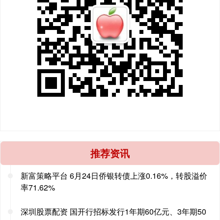
推荐资讯
新富策略平台 6月24日侨银转债上涨0.16%，转股溢价
率71.62%
深圳股票配资 国开行招标发行1年期60亿元、3年期50