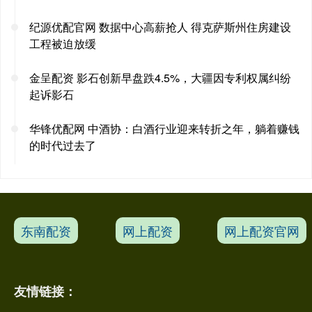
纪源优配官网 数据中心高薪抢人 得克萨斯州住房建设
工程被迫放缓
金呈配资 影石创新早盘跌4.5%，大疆因专利权属纠纷
起诉影石
华锋优配网 中酒协：白酒行业迎来转折之年，躺着赚钱
的时代过去了
东南配资
网上配资
网上配资官网
友情链接：