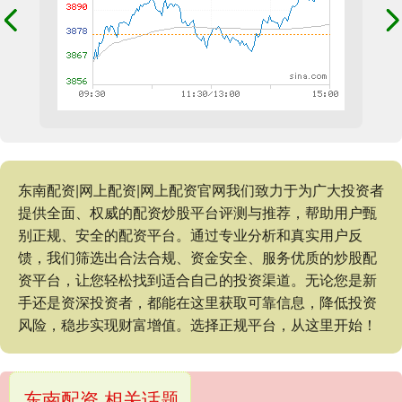
东南配资|网上配资|网上配资官网我们致力于为广大投资者
提供全面、权威的配资炒股平台评测与推荐，帮助用户甄
别正规、安全的配资平台。通过专业分析和真实用户反
馈，我们筛选出合法合规、资金安全、服务优质的炒股配
资平台，让您轻松找到适合自己的投资渠道。无论您是新
手还是资深投资者，都能在这里获取可靠信息，降低投资
风险，稳步实现财富增值。选择正规平台，从这里开始！
东南配资 相关话题