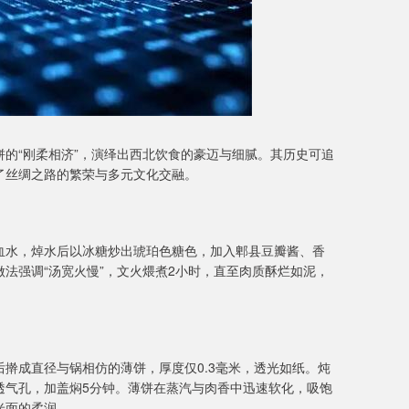
的“刚柔相济”，演绎出西北饮食的豪迈与细腻。其历史可追
了丝绸之路的繁荣与多元文化交融。
血水，焯水后以冰糖炒出琥珀色糖色，加入郫县豆瓣酱、香
法强调“汤宽火慢”，文火煨煮2小时，直至肉质酥烂如泥，
擀成直径与锅相仿的薄饼，厚度仅0.3毫米，透光如纸。炖
透气孔，加盖焖5分钟。薄饼在蒸汽与肉香中迅速软化，吸饱
米面的柔润。