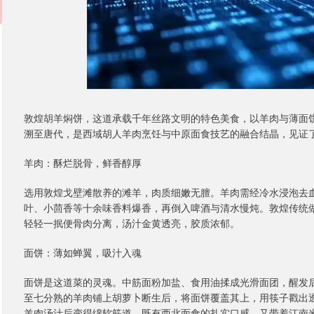
敦煌胡羊焖饼，这道承载千年丝路文明的特色美食，以羊肉与薄面饼
溯至唐代，是西域胡人羊肉烹饪与中原面食技艺的融合结晶，见证
羊肉：酥烂脱骨，鲜香醇厚
选用敦煌戈壁滩散养的滩羊，肉质细嫩无膻。羊肉需经冷水浸泡去
叶、小茴香等十余味香料爆香，再倒入啤酒与清水慢炖。敦煌传统做
轻轻一抿便骨肉分离，汤汁金黄透亮，胶质浓郁。
面饼：薄如蝉翼，吸汁入魂
面饼是这道菜的灵魂。中筋面粉加盐、食用油揉成光滑面团，醒发后
至七分熟的羊肉铺上胡萝卜断生后，将面饼覆盖其上，用筷子戳出
羊肉汤汁后变得绵软筋道，既有西北面食的扎实口感，又带着江南