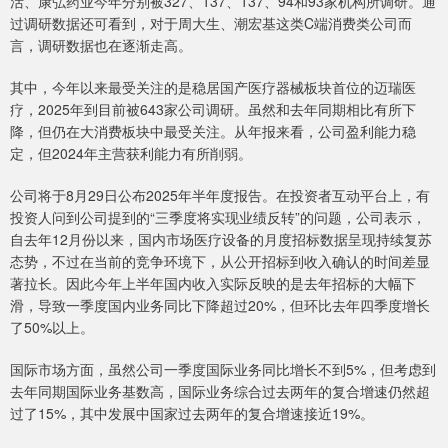
活、康弘药业今年分别被327、137、137、94和93家机构所调研。通
过调研数据还可看到，对于周大生、潮宏基这类C端消费类公司而
言，调研数据也在逐渐走高。
其中，今年以来最受关注的是稳居国产医疗器械板块首位的迈瑞医
疗，2025年到目前被643家公司调研。虽然和去年同期相比有所下
降，但仍在大消费板块中最受关注。从年报来看，公司盈利能力稳
定，但2024年主营获利能力有所削弱。
公司将于8月29日公布2025年半年度报告。在投资者互动平台上，有
投资人问到公司提到的“三季度将实现业绩反转”的问题，公司表示，
自去年12月份以来，国内市场医疗设备的月度招标数据呈现持续复苏
态势，不过在当前的竞争环境下，从公开招标到收入确认的时间差显
著拉长。因此今年上半年国内收入实际反映的是去年招标的大幅下
滑，导致一季度国内业务同比下降超过20%，但环比去年四季度增长
了50%以上。
国际市场方面，虽然公司一季度国际业务同比增长不到5%，但考虑到
去年同期国际业务基数高，国际业务综合过去两年的复合增速仍然超
过了15%，其中发展中国家过去两年的复合增速接近19%。