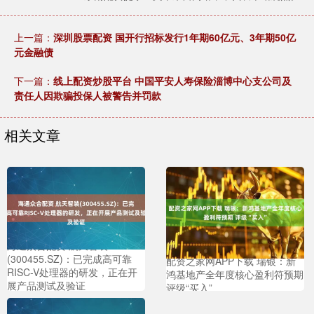
上一篇：
深圳股票配资 国开行招标发行1年期60亿元、3年期50亿
元金融债
下一篇：
线上配资炒股平台 中国平安人寿保险淄博中心支公司及
责任人因欺骗投保人被警告并罚款
相关文章
海通众合配资 航天智装
(300455.SZ)：已完成高可靠
配资之家网APP下载 瑞银：新
RISC-V处理器的研发，正在开
鸿基地产全年度核心盈利符预期
展产品测试及验证
评级“买入”