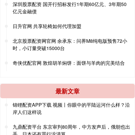
深圳股票配资 国开行招标发行1年期60亿元、3年期50
亿元金融债
日升官网 共享轮椅如何代理加盟
北京股票配资网官网 余承东：问界M8纯电版预售72小
时，小订量突破15000台
奇侠优配官网 敦煌胡羊焖饼：面饼与羊肉的完美结合
最新文章
锦锂配资APP下载 视频丨你眼中的平陆运河什么样？沿
岸人们这样说
九鼎配资平台 东京审判80周年，中方发声后，俄朝也出
手，日本还有罪行没清算