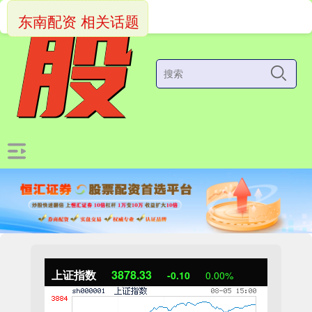
东南配资 相关话题
上证指数
3878.33
-0.10
0.00%