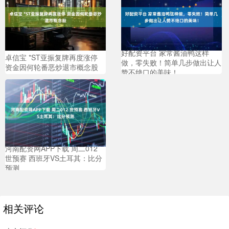
好配资平台 家常酱油鸭这样
卓信宝 *ST亚振复牌再度涨停
做，零失败！简单几步做出让人
资金因何轮番恶炒退市概念股
赞不绝口的美味！
河南配资网APP下载 周二012
世预赛 西班牙VS土耳其：比分
预测
相关评论