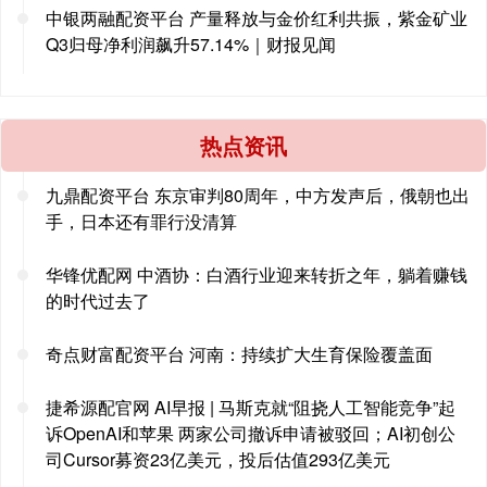
中银两融配资平台 产量释放与金价红利共振，紫金矿业
Q3归母净利润飙升57.14%｜财报见闻
热点资讯
九鼎配资平台 东京审判80周年，中方发声后，俄朝也出
手，日本还有罪行没清算
华锋优配网 中酒协：白酒行业迎来转折之年，躺着赚钱
的时代过去了
奇点财富配资平台 ​河南：持续扩大生育保险覆盖面
捷希源配官网 AI早报 | 马斯克就“阻挠人工智能竞争”起
诉OpenAI和苹果 两家公司撤诉申请被驳回；AI初创公
司Cursor募资23亿美元，投后估值293亿美元