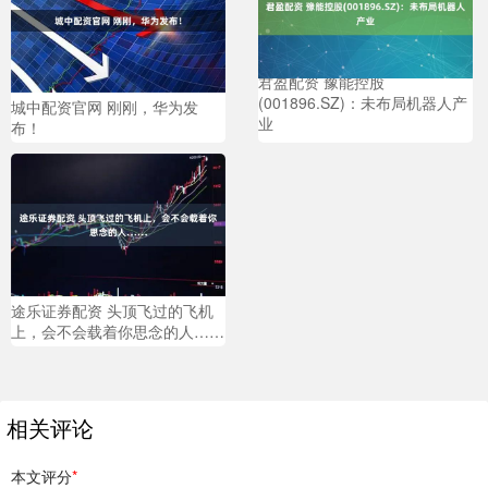
君盈配资 豫能控股
(001896.SZ)：未布局机器人产
城中配资官网 刚刚，华为发
业
布！
途乐证券配资 头顶飞过的飞机
上，会不会载着你思念的人……
相关评论
本文评分
*