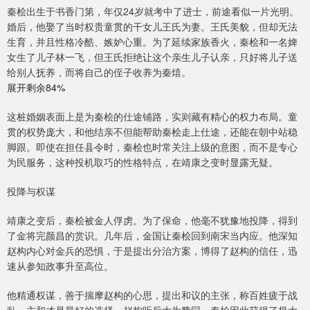
秦桧出生于书香门第，年仅24岁就考中了进士，前途看似一片光明。
婚后，他娶了当时权贵童贯的干女儿王氏为妻。王氏美貌，但却无法
生育，并且性格冷酷、嫉妒心重。为了延续家族香火，秦桧和一名婢
女生了儿子林一飞，但王氏拒绝让这个亲生儿子认亲，只好将儿子送
给别人抚养，而将自己的侄子收养为秦熺。
展开剩余84%
这桩婚姻表面上是为秦桧的仕途铺路，实则藏有精心的权力布局。童
贯的权势庞大，和他结亲不但能帮助秦桧走上仕途，还能在朝中站稳
脚跟。即使在担任县令时，秦桧也时常关注上级的意图，而不是专心
为民服务，这种投机取巧的性格特点，在靖康之变时显露无疑。
投降与权谋
靖康之变后，秦桧被金人俘虏。为了保命，他毫不犹豫地投降，得到
了金将完颜昌的赏识。几年后，金国让秦桧回到南宋当内应。他深知
赵构内心对金兵的恐惧，于是提出分治方案，博得了赵构的信任，迅
速从参知政事升至高位。
他精通权谋，善于揣摩赵构的心思，提出和议的主张，称百姓疲于战