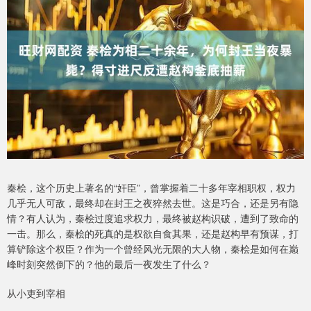
秦桧，这个历史上著名的“奸臣”，曾掌握着二十多年宰相职权，权力
几乎无人可敌，最终却在封王之夜猝然去世。这是巧合，还是另有隐
情？有人认为，秦桧过度追求权力，最终被赵构识破，遭到了致命的
一击。那么，秦桧的死真的是权欲自食其果，还是赵构早有预谋，打
算铲除这个权臣？作为一个曾经风光无限的大人物，秦桧是如何在巅
峰时刻突然倒下的？他的最后一夜发生了什么？
从小吏到宰相