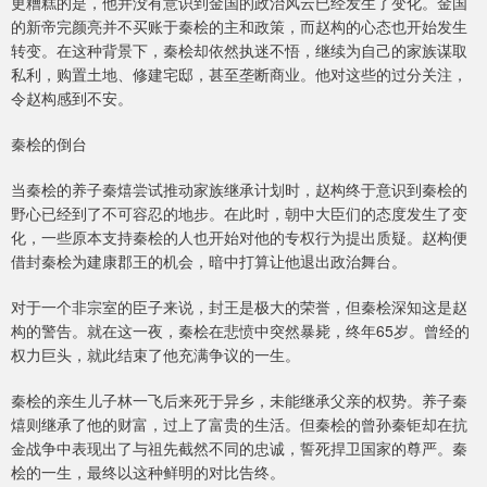
更糟糕的是，他并没有意识到金国的政治风云已经发生了变化。金国
的新帝完颜亮并不买账于秦桧的主和政策，而赵构的心态也开始发生
转变。在这种背景下，秦桧却依然执迷不悟，继续为自己的家族谋取
私利，购置土地、修建宅邸，甚至垄断商业。他对这些的过分关注，
令赵构感到不安。
秦桧的倒台
当秦桧的养子秦熺尝试推动家族继承计划时，赵构终于意识到秦桧的
野心已经到了不可容忍的地步。在此时，朝中大臣们的态度发生了变
化，一些原本支持秦桧的人也开始对他的专权行为提出质疑。赵构便
借封秦桧为建康郡王的机会，暗中打算让他退出政治舞台。
对于一个非宗室的臣子来说，封王是极大的荣誉，但秦桧深知这是赵
构的警告。就在这一夜，秦桧在悲愤中突然暴毙，终年65岁。曾经的
权力巨头，就此结束了他充满争议的一生。
秦桧的亲生儿子林一飞后来死于异乡，未能继承父亲的权势。养子秦
熺则继承了他的财富，过上了富贵的生活。但秦桧的曾孙秦钜却在抗
金战争中表现出了与祖先截然不同的忠诚，誓死捍卫国家的尊严。秦
桧的一生，最终以这种鲜明的对比告终。